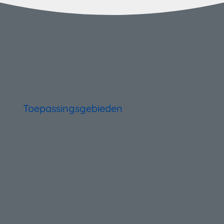
Toepassingsgebieden
Onze ontruimingssystemen excelleren in diverse
toepassingsgebieden, waaronder zakelijke omgevingen,
en openbare gebouwen. Het systeem
industriële complexen
biedt een snelle en georganiseerde evacuatie. Vanwege de
brede inzetbaarheid, hebben we het ontruimingssyteem al
bij veel klanten mogen plaatsen.